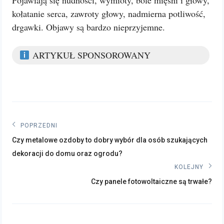
Pojawiają się nudności, wymioty, bóle mięśni i głowy,
kołatanie serca, zawroty głowy, nadmierna potliwość,
drgawki. Objawy są bardzo nieprzyjemne.
ARTYKUŁ SPONSOROWANY
Nawigacja
POPRZEDNI
Poprzedni
wpisu
Czy metalowe ozdoby to dobry wybór dla osób szukających
post:
dekoracji do domu oraz ogrodu?
KOLEJNY
Kolejny
Czy panele fotowoltaiczne są trwałe?
post: