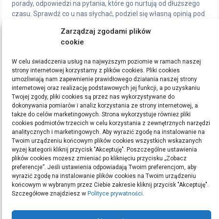
porady, odpowiedzi na pytania, które go nurtują od dłuższego
czasu. Sprawdź co u nas słychać, podziel się własną opinią pod
artykułami, chętnie wymienimy się wrażeniami.
Zarządzaj zgodami plików
cookie
STRONY
W celu świadczenia usług na najwyższym poziomie w ramach naszej
Polityka Prywatności
strony internetowej korzystamy z plików cookies. Pliki cookies
umożliwiają nam zapewnienie prawidłowego działania naszej strony
internetowej oraz realizację podstawowych jej funkcji, a po uzyskaniu
ETYKIETY
Twojej zgody, pliki cookies są przez nas wykorzystywane do
dokonywania pomiarów i analiz korzystania ze strony internetowej, a
bieganie
filmy
handmade
kino
kredyt
kredyty
moda
pomysły na prezent
ręcznie
także do celów marketingowych. Strona wykorzystuje również pliki
cookies podmiotów trzecich w celu korzystania z zewnętrznych narzędzi
robione zakładki do książek
rękodzieło
sen
sklep z rękodziełem
sport
ubrania
analitycznych i marketingowych. Aby wyrazić zgodę na instalowanie na
Twoim urządzeniu końcowym plików cookies wszystkich wskazanych
Szukaj:
wyżej kategorii kliknij przycisk "Akceptuję". Poszczególne ustawienia
plików cookies możesz zmieniać po kliknięciu przycisku „Zobacz
preferencje”. Jeśli ustawienia odpowiadają Twoim preferencjom, aby
wyrazić zgodę na instalowanie plików cookies na Twoim urządzeniu
końcowym w wybranym przez Ciebie zakresie kliknij przycisk "Akceptuję".
ARCHIWA
Szczegółowe znajdziesz w
Polityce prywatności
.
Archiwa