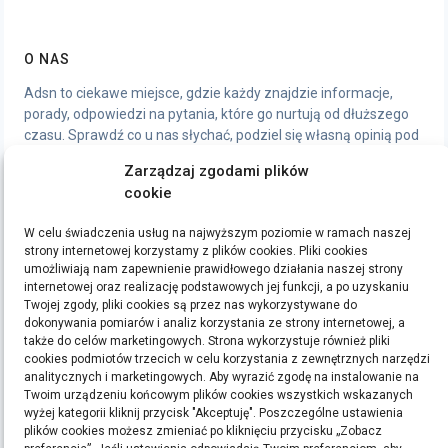
O NAS
Adsn to ciekawe miejsce, gdzie każdy znajdzie informacje,
porady, odpowiedzi na pytania, które go nurtują od dłuższego
czasu. Sprawdź co u nas słychać, podziel się własną opinią pod
artykułami, chętnie wymienimy się wrażeniami.
Zarządzaj zgodami plików
cookie
STRONY
W celu świadczenia usług na najwyższym poziomie w ramach naszej
Polityka Prywatności
strony internetowej korzystamy z plików cookies. Pliki cookies
umożliwiają nam zapewnienie prawidłowego działania naszej strony
internetowej oraz realizację podstawowych jej funkcji, a po uzyskaniu
ETYKIETY
Twojej zgody, pliki cookies są przez nas wykorzystywane do
dokonywania pomiarów i analiz korzystania ze strony internetowej, a
bieganie
filmy
handmade
kino
kredyt
kredyty
moda
pomysły na prezent
ręcznie
także do celów marketingowych. Strona wykorzystuje również pliki
cookies podmiotów trzecich w celu korzystania z zewnętrznych narzędzi
robione zakładki do książek
rękodzieło
sen
sklep z rękodziełem
sport
ubrania
analitycznych i marketingowych. Aby wyrazić zgodę na instalowanie na
Twoim urządzeniu końcowym plików cookies wszystkich wskazanych
Szukaj:
wyżej kategorii kliknij przycisk "Akceptuję". Poszczególne ustawienia
plików cookies możesz zmieniać po kliknięciu przycisku „Zobacz