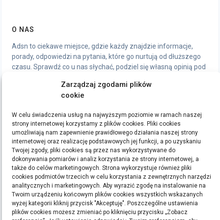
O NAS
Adsn to ciekawe miejsce, gdzie każdy znajdzie informacje,
porady, odpowiedzi na pytania, które go nurtują od dłuższego
czasu. Sprawdź co u nas słychać, podziel się własną opinią pod
artykułami, chętnie wymienimy się wrażeniami.
Zarządzaj zgodami plików
cookie
STRONY
W celu świadczenia usług na najwyższym poziomie w ramach naszej
Polityka Prywatności
strony internetowej korzystamy z plików cookies. Pliki cookies
umożliwiają nam zapewnienie prawidłowego działania naszej strony
internetowej oraz realizację podstawowych jej funkcji, a po uzyskaniu
ETYKIETY
Twojej zgody, pliki cookies są przez nas wykorzystywane do
dokonywania pomiarów i analiz korzystania ze strony internetowej, a
bieganie
filmy
handmade
kino
kredyt
kredyty
moda
pomysły na prezent
ręcznie
także do celów marketingowych. Strona wykorzystuje również pliki
cookies podmiotów trzecich w celu korzystania z zewnętrznych narzędzi
robione zakładki do książek
rękodzieło
sen
sklep z rękodziełem
sport
ubrania
analitycznych i marketingowych. Aby wyrazić zgodę na instalowanie na
Twoim urządzeniu końcowym plików cookies wszystkich wskazanych
Szukaj:
wyżej kategorii kliknij przycisk "Akceptuję". Poszczególne ustawienia
plików cookies możesz zmieniać po kliknięciu przycisku „Zobacz