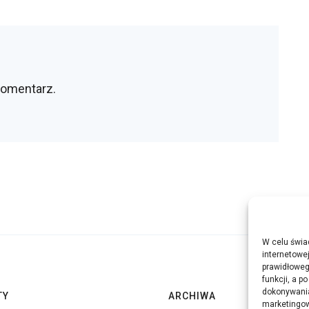
komentarz.
W celu świa
internetowe
prawidłoweg
funkcji, a p
dokonywania
TY
ARCHIWA
marketingow