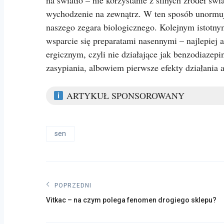
na światło – nie korzystanie z silnych źródeł świ
wychodzenie na zewnątrz. W ten sposób unormu
naszego zegara biologicznego. Kolejnym istotny
wsparcie się preparatami nasennymi – najlepiej a
ergicznym, czyli nie działające jak benzodiazep
zasypiania, albowiem pierwsze efekty działania a
ARTYKUŁ SPONSOROWANY
sen
Nawigacja
POPRZEDNI
Poprzedni
wpisu
Vitkac – na czym polega fenomen drogiego sklepu?
post: