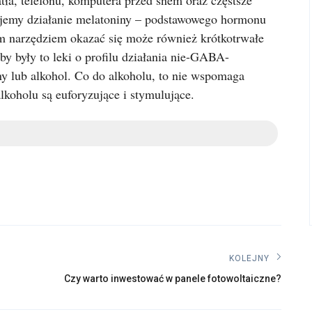
atła, telefonu, komputera przed snem oraz częstsze
jemy działanie melatoniny – podstawowego hormonu
m narzędziem okazać się może również krótkotrwałe
by były to leki o profilu działania nie-GABA-
iny lub alkohol. Co do alkoholu, to nie wspomaga
lkoholu są euforyzujące i stymulujące.
KOLEJNY
Kolejny
Czy warto inwestować w panele fotowoltaiczne?
post: