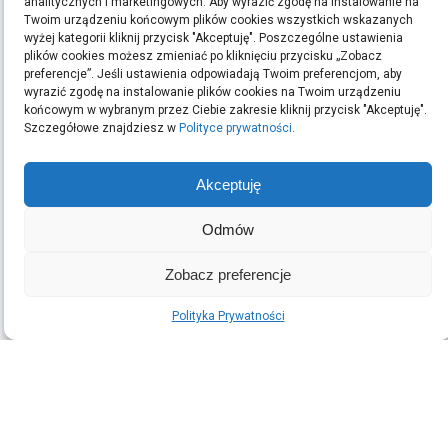
analitycznych i marketingowych. Aby wyrazić zgodę na instalowanie na
Twoim urządzeniu końcowym plików cookies wszystkich wskazanych
Szukaj:
wyżej kategorii kliknij przycisk "Akceptuję". Poszczególne ustawienia
plików cookies możesz zmieniać po kliknięciu przycisku „Zobacz
preferencje”. Jeśli ustawienia odpowiadają Twoim preferencjom, aby
wyrazić zgodę na instalowanie plików cookies na Twoim urządzeniu
końcowym w wybranym przez Ciebie zakresie kliknij przycisk "Akceptuję".
ARCHIWA
Szczegółowe znajdziesz w
Polityce prywatności
.
Archiwa
Akceptuję
Odmów
OSTATNIE WPISY
Podłoga w domu z dziećmi oraz intensywnym ruchem: jak
Zobacz preferencje
wybrać odporny materiał
Taxi Nowy Sącz–Tęgoborze–Jezioro Rożnowskie
Polityka Prywatności
Kasacja auta w Małopolsce: formalności i dokumenty
(brak tytułu)
© 2026
Adsn