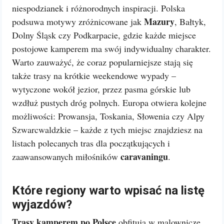
niespodzianek i różnorodnych inspiracji. Polska
Mazury
podsuwa motywy zróżnicowane jak
, Bałtyk,
Dolny Śląsk czy Podkarpacie, gdzie każde miejsce
postojowe kamperem ma swój indywidualny charakter.
Warto zauważyć, że coraz popularniejsze stają się
także trasy na krótkie weekendowe wypady –
wytyczone wokół jezior, przez pasma górskie lub
wzdłuż pustych dróg polnych. Europa otwiera kolejne
możliwości: Prowansja, Toskania, Słowenia czy Alpy
Szwarcwaldzkie – każde z tych miejsc znajdziesz na
listach polecanych tras dla początkujących i
caravaningu
zaawansowanych miłośników
.
Które regiony warto wpisać na listę
wyjazdów?
Trasy kamperem po Polsce
obfitują w malownicze