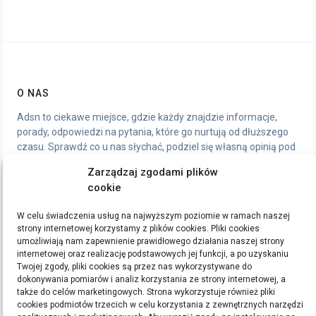
O NAS
Adsn to ciekawe miejsce, gdzie każdy znajdzie informacje,
porady, odpowiedzi na pytania, które go nurtują od dłuższego
czasu. Sprawdź co u nas słychać, podziel się własną opinią pod
artykułami, chętnie wymienimy się wrażeniami.
Zarządzaj zgodami plików
cookie
STRONY
W celu świadczenia usług na najwyższym poziomie w ramach naszej
Polityka Prywatności
strony internetowej korzystamy z plików cookies. Pliki cookies
umożliwiają nam zapewnienie prawidłowego działania naszej strony
internetowej oraz realizację podstawowych jej funkcji, a po uzyskaniu
ETYKIETY
Twojej zgody, pliki cookies są przez nas wykorzystywane do
dokonywania pomiarów i analiz korzystania ze strony internetowej, a
bieganie
filmy
handmade
kino
kredyt
kredyty
moda
pomysły na prezent
ręcznie
także do celów marketingowych. Strona wykorzystuje również pliki
cookies podmiotów trzecich w celu korzystania z zewnętrznych narzędzi
robione zakładki do książek
rękodzieło
sen
sklep z rękodziełem
sport
ubrania