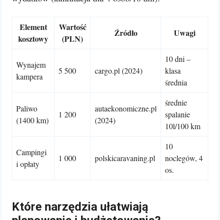
Element
Wartość
Źródło
Uwagi
kosztowy
(PLN)
10 dni –
Wynajem
5 500
cargo.pl (2024)
klasa
kampera
średnia
średnie
Paliwo
autaekonomiczne.pl
1 200
spalanie
(1400 km)
(2024)
10l/100 km
10
Campingi
1 000
polskicaravaning.pl
noclegów, 4
i opłaty
os.
Które narzędzia ułatwiają