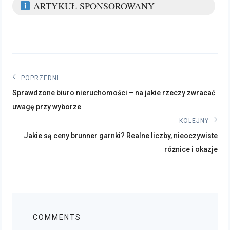
ARTYKUŁ SPONSOROWANY
Nawigacja
POPRZEDNI
Poprzedni
wpisu
Sprawdzone biuro nieruchomości – na jakie rzeczy zwracać
post:
uwagę przy wyborze
KOLEJNY
Kolejny
Jakie są ceny brunner garnki? Realne liczby, nieoczywiste
post:
różnice i okazje
COMMENTS