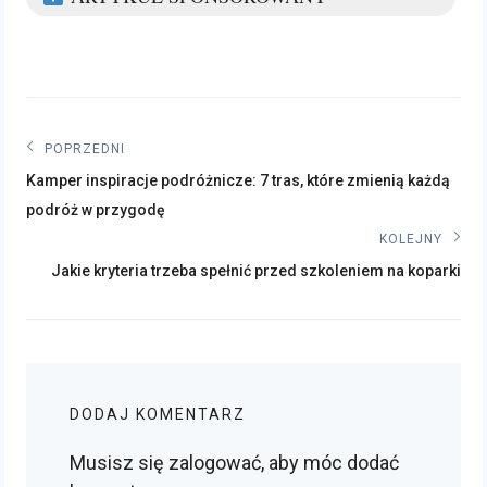
Nawigacja
POPRZEDNI
Poprzedni
wpisu
Kamper inspiracje podróżnicze: 7 tras, które zmienią każdą
post:
podróż w przygodę
KOLEJNY
Kolejny
Jakie kryteria trzeba spełnić przed szkoleniem na koparki
post:
DODAJ KOMENTARZ
Musisz się
zalogować
, aby móc dodać