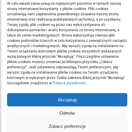
W celu świadczenia usług na najwyższym poziomie w ramach naszej
Polityka Prywatności
strony internetowej korzystamy z plików cookies. Pliki cookies
umożliwiają nam zapewnienie prawidłowego działania naszej strony
internetowej oraz realizację podstawowych jej funkcji, a po uzyskaniu
ETYKIETY
Twojej zgody, pliki cookies są przez nas wykorzystywane do
dokonywania pomiarów i analiz korzystania ze strony internetowej, a
bieganie
filmy
handmade
kino
kredyt
kredyty
moda
pomysły na prezent
ręcznie
także do celów marketingowych. Strona wykorzystuje również pliki
cookies podmiotów trzecich w celu korzystania z zewnętrznych narzędzi
robione zakładki do książek
rękodzieło
sen
sklep z rękodziełem
sport
ubrania
analitycznych i marketingowych. Aby wyrazić zgodę na instalowanie na
Twoim urządzeniu końcowym plików cookies wszystkich wskazanych
Szukaj:
wyżej kategorii kliknij przycisk "Akceptuję". Poszczególne ustawienia
plików cookies możesz zmieniać po kliknięciu przycisku „Zobacz
preferencje”. Jeśli ustawienia odpowiadają Twoim preferencjom, aby
wyrazić zgodę na instalowanie plików cookies na Twoim urządzeniu
końcowym w wybranym przez Ciebie zakresie kliknij przycisk "Akceptuję".
ARCHIWA
Szczegółowe znajdziesz w
Polityce prywatności
.
Archiwa
Akceptuję
Odmów
OSTATNIE WPISY
Podłoga w domu z dziećmi oraz intensywnym ruchem: jak
Zobacz preferencje
wybrać odporny materiał