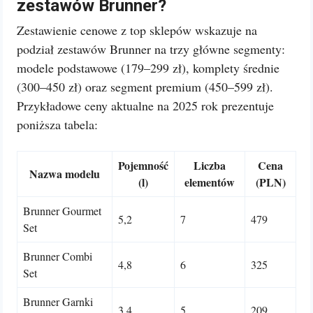
zestawów Brunner?
Zestawienie cenowe z top sklepów wskazuje na
podział zestawów Brunner na trzy główne segmenty:
modele podstawowe (179–299 zł), komplety średnie
(300–450 zł) oraz segment premium (450–599 zł).
Przykładowe ceny aktualne na 2025 rok prezentuje
poniższa tabela:
Pojemność
Liczba
Cena
Nazwa modelu
(l)
elementów
(PLN)
Brunner Gourmet
5,2
7
479
Set
Brunner Combi
4,8
6
325
Set
Brunner Garnki
3,4
5
209