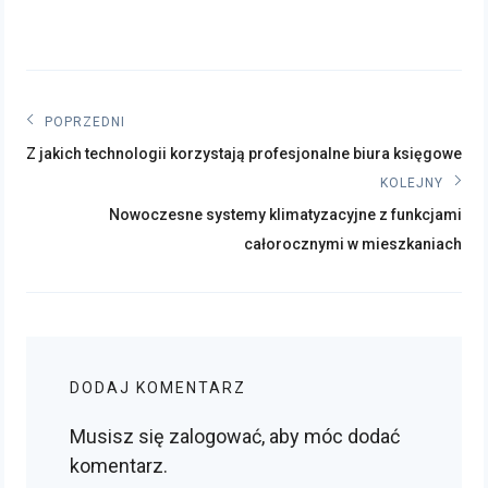
Nawigacja
POPRZEDNI
Poprzedni
wpisu
Z jakich technologii korzystają profesjonalne biura księgowe
post:
KOLEJNY
Kolejny
Nowoczesne systemy klimatyzacyjne z funkcjami
post:
całorocznymi w mieszkaniach
DODAJ KOMENTARZ
Musisz się
zalogować
, aby móc dodać
komentarz.