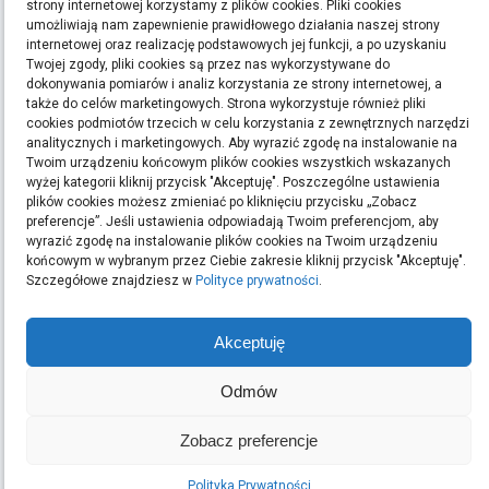
strony internetowej korzystamy z plików cookies. Pliki cookies
umożliwiają nam zapewnienie prawidłowego działania naszej strony
internetowej oraz realizację podstawowych jej funkcji, a po uzyskaniu
ETYKIETY
Twojej zgody, pliki cookies są przez nas wykorzystywane do
dokonywania pomiarów i analiz korzystania ze strony internetowej, a
bieganie
filmy
handmade
kino
kredyt
kredyty
moda
pomysły na prezent
ręcznie
także do celów marketingowych. Strona wykorzystuje również pliki
cookies podmiotów trzecich w celu korzystania z zewnętrznych narzędzi
robione zakładki do książek
rękodzieło
sen
sklep z rękodziełem
sport
ubrania
analitycznych i marketingowych. Aby wyrazić zgodę na instalowanie na
Twoim urządzeniu końcowym plików cookies wszystkich wskazanych
Szukaj:
wyżej kategorii kliknij przycisk "Akceptuję". Poszczególne ustawienia
plików cookies możesz zmieniać po kliknięciu przycisku „Zobacz
preferencje”. Jeśli ustawienia odpowiadają Twoim preferencjom, aby
wyrazić zgodę na instalowanie plików cookies na Twoim urządzeniu
końcowym w wybranym przez Ciebie zakresie kliknij przycisk "Akceptuję".
ARCHIWA
Szczegółowe znajdziesz w
Polityce prywatności
.
Archiwa
Akceptuję
Odmów
OSTATNIE WPISY
Podłoga w domu z dziećmi oraz intensywnym ruchem: jak
Zobacz preferencje
wybrać odporny materiał
Taxi Nowy Sącz–Tęgoborze–Jezioro Rożnowskie
Polityka Prywatności