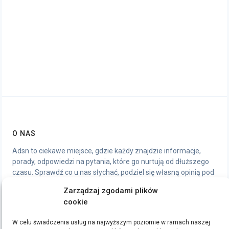
O NAS
Adsn to ciekawe miejsce, gdzie każdy znajdzie informacje,
porady, odpowiedzi na pytania, które go nurtują od dłuższego
czasu. Sprawdź co u nas słychać, podziel się własną opinią pod
artykułami, chętnie wymienimy się wrażeniami.
Zarządzaj zgodami plików
cookie
STRONY
W celu świadczenia usług na najwyższym poziomie w ramach naszej
Polityka Prywatności