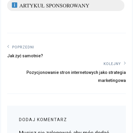
ARTYKUŁ SPONSOROWANY
Nawigacja
POPRZEDNI
Poprzedni
wpisu
Jak żyć samotnie?
post:
KOLEJNY
Kolejny
Pozycjonowanie stron internetowych jako strategia
post:
marketingowa
DODAJ KOMENTARZ
Musisz się
zalogować
, aby móc dodać