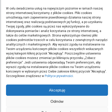
STRONY
W celu świadczenia usług na najwyższym poziomie w ramach naszej
Polityka Prywatności
strony internetowej korzystamy z plików cookies. Pliki cookies
umożliwiają nam zapewnienie prawidłowego działania naszej strony
internetowej oraz realizację podstawowych jej funkcji, a po uzyskaniu
ETYKIETY
Twojej zgody, pliki cookies są przez nas wykorzystywane do
dokonywania pomiarów i analiz korzystania ze strony internetowej, a
bieganie
filmy
handmade
kino
kredyt
kredyty
moda
pomysły na prezent
ręcznie
także do celów marketingowych. Strona wykorzystuje również pliki
cookies podmiotów trzecich w celu korzystania z zewnętrznych narzędzi
robione zakładki do książek
rękodzieło
sen
sklep z rękodziełem
sport
ubrania
analitycznych i marketingowych. Aby wyrazić zgodę na instalowanie na
Twoim urządzeniu końcowym plików cookies wszystkich wskazanych
Szukaj:
wyżej kategorii kliknij przycisk "Akceptuję". Poszczególne ustawienia
plików cookies możesz zmieniać po kliknięciu przycisku „Zobacz
preferencje”. Jeśli ustawienia odpowiadają Twoim preferencjom, aby
wyrazić zgodę na instalowanie plików cookies na Twoim urządzeniu
końcowym w wybranym przez Ciebie zakresie kliknij przycisk "Akceptuję".
ARCHIWA
Szczegółowe znajdziesz w
Polityce prywatności
.
Archiwa
Akceptuję
Odmów
OSTATNIE WPISY
Podłoga w domu z dziećmi oraz intensywnym ruchem: jak