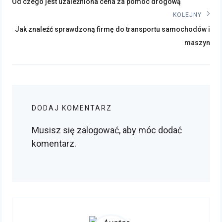
Poprzedni
wpisu
Od czego jest uzależniona cena za pomoc drogową
post:
KOLEJNY
Kolejny
Jak znaleźć sprawdzoną firmę do transportu samochodów i
post:
maszyn
DODAJ KOMENTARZ
Musisz się
zalogować
, aby móc dodać
komentarz.