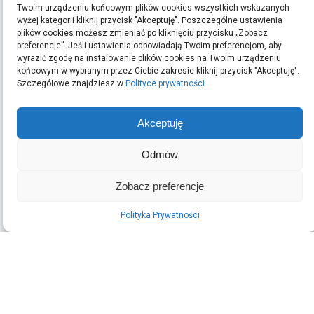
Twoim urządzeniu końcowym plików cookies wszystkich wskazanych
Szukaj:
wyżej kategorii kliknij przycisk "Akceptuję". Poszczególne ustawienia
plików cookies możesz zmieniać po kliknięciu przycisku „Zobacz
preferencje”. Jeśli ustawienia odpowiadają Twoim preferencjom, aby
wyrazić zgodę na instalowanie plików cookies na Twoim urządzeniu
końcowym w wybranym przez Ciebie zakresie kliknij przycisk "Akceptuję".
ARCHIWA
Szczegółowe znajdziesz w
Polityce prywatności
.
Archiwa
Akceptuję
Odmów
OSTATNIE WPISY
Podłoga w domu z dziećmi oraz intensywnym ruchem: jak
Zobacz preferencje
wybrać odporny materiał
Taxi Nowy Sącz–Tęgoborze–Jezioro Rożnowskie
Polityka Prywatności
Kasacja auta w Małopolsce: formalności i dokumenty
(brak tytułu)
© 2026
Adsn