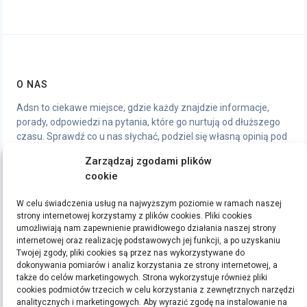
O NAS
Adsn to ciekawe miejsce, gdzie każdy znajdzie informacje,
porady, odpowiedzi na pytania, które go nurtują od dłuższego
czasu. Sprawdź co u nas słychać, podziel się własną opinią pod
artykułami, chętnie wymienimy się wrażeniami.
Zarządzaj zgodami plików
cookie
STRONY
W celu świadczenia usług na najwyższym poziomie w ramach naszej
Polityka Prywatności
strony internetowej korzystamy z plików cookies. Pliki cookies
umożliwiają nam zapewnienie prawidłowego działania naszej strony
internetowej oraz realizację podstawowych jej funkcji, a po uzyskaniu
ETYKIETY
Twojej zgody, pliki cookies są przez nas wykorzystywane do
dokonywania pomiarów i analiz korzystania ze strony internetowej, a
bieganie
filmy
handmade
kino
kredyt
kredyty
moda
pomysły na prezent
ręcznie
także do celów marketingowych. Strona wykorzystuje również pliki
cookies podmiotów trzecich w celu korzystania z zewnętrznych narzędzi
robione zakładki do książek
rękodzieło
sen
sklep z rękodziełem
sport
ubrania
analitycznych i marketingowych. Aby wyrazić zgodę na instalowanie na