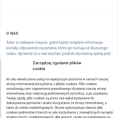
O NAS
Adsn to ciekawe miejsce, gdzie każdy znajdzie informacje,
porady, odpowiedzi na pytania, które go nurtują od dłuższego
czasu. Sprawdź co u nas słychać, podziel się własną opinią pod
artykułami, chętnie wymienimy się wrażeniami.
Zarządzaj zgodami plików
cookie
STRONY
W celu świadczenia usług na najwyższym poziomie w ramach naszej
Polityka Prywatności
strony internetowej korzystamy z plików cookies. Pliki cookies
umożliwiają nam zapewnienie prawidłowego działania naszej strony
internetowej oraz realizację podstawowych jej funkcji, a po uzyskaniu
ETYKIETY
Twojej zgody, pliki cookies są przez nas wykorzystywane do
dokonywania pomiarów i analiz korzystania ze strony internetowej, a
bieganie
filmy
handmade
kino
kredyt
kredyty
moda
pomysły na prezent
ręcznie
także do celów marketingowych. Strona wykorzystuje również pliki
cookies podmiotów trzecich w celu korzystania z zewnętrznych narzędzi
robione zakładki do książek
rękodzieło
sen
sklep z rękodziełem
sport
ubrania
analitycznych i marketingowych. Aby wyrazić zgodę na instalowanie na