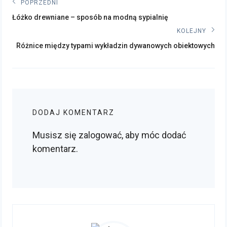
Nawigacja
POPRZEDNI
Poprzedni
wpisu
Łóżko drewniane – sposób na modną sypialnię
post:
KOLEJNY
Kolejny
Różnice między typami wykładzin dywanowych obiektowych
post:
DODAJ KOMENTARZ
Musisz się
zalogować
, aby móc dodać
komentarz.