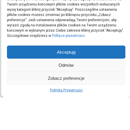
Twoim urządzeniu końcowym plików cookies wszystkich wskazanych
Szukaj:
wyżej kategorii kliknij przycisk "Akceptuję". Poszczególne ustawienia
plików cookies możesz zmieniać po kliknięciu przycisku „Zobacz
preferencje”. Jeśli ustawienia odpowiadają Twoim preferencjom, aby
wyrazić zgodę na instalowanie plików cookies na Twoim urządzeniu
końcowym w wybranym przez Ciebie zakresie kliknij przycisk "Akceptuję".
ARCHIWA
Szczegółowe znajdziesz w
Polityce prywatności
.
Archiwa
Akceptuję
Odmów
OSTATNIE WPISY
Podłoga w domu z dziećmi oraz intensywnym ruchem: jak
Zobacz preferencje
wybrać odporny materiał
Taxi Nowy Sącz–Tęgoborze–Jezioro Rożnowskie
Polityka Prywatności
Kasacja auta w Małopolsce: formalności i dokumenty
(brak tytułu)
© 2026
Adsn