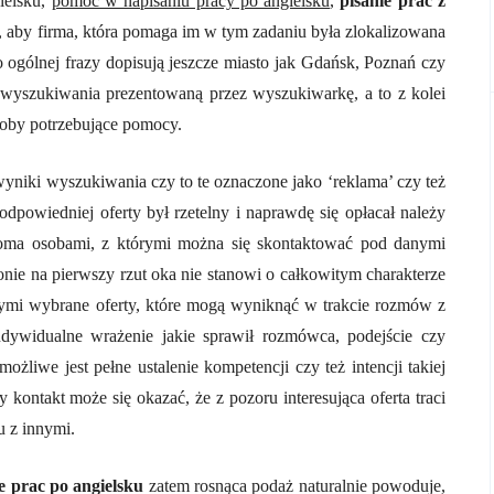
ielsku,
pomoc w napisaniu pracy po angielsku
,
pisanie prac z
 aby firma, która pomaga im w tym zadaniu była zlokalizowana
 ogólnej frazy dopisują jeszcze miasto jak Gdańsk, Poznań czy
wyszukiwania prezentowaną przez wyszukiwarkę, a to z kolei
osoby potrzebujące pomocy.
wyniki wyszukiwania czy to te oznaczone jako ‘reklama’ czy też
dpowiedniej oferty był rzetelny i naprawdę się opłacał należy
koma osobami, z którymi można się skontaktować pod danymi
onie na pierwszy rzut oka nie stanowi o całkowitym charakterze
ącymi wybrane oferty, które mogą wyniknąć w trakcie rozmów z
ndywidualne wrażenie jakie sprawił rozmówca, podejście czy
żliwe jest pełne ustalenie kompetencji czy też intencji takiej
 kontakt może się okazać, że z pozoru interesująca oferta traci
u z innymi.
e prac po angielsku
zatem rosnąca podaż naturalnie powoduje,