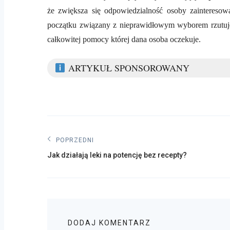
że zwiększa się odpowiedzialność osoby zainteresowa
początku związany z nieprawidłowym wyborem rzutuje 
całkowitej pomocy której dana osoba oczekuje.
ARTYKUŁ SPONSOROWANY
Nawigacja
POPRZEDNI
Poprzedni
wpisu
Jak działają leki na potencję bez recepty?
post:
DODAJ KOMENTARZ