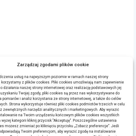
Zarządzaj zgodami plików cookie
dczenia usług na najwyższym poziomie w ramach naszej strony
j korzystamy z plików cookies. Pliki cookies umożliwiają nam zapewnienie
o działania naszej strony internetowej oraz realizację podstawowych jej
o uzyskaniu Twojej zgody, pliki cookies są przez nas wykorzystywane do
 pomiarów i analiz korzystania ze strony internetowej, a także do celów
OSTATNIE WPISY
ych. Strona wykorzystuje również pliki cookies podmiotów trzecich w celu
 z zewnętrznych narzędzi analitycznych i marketingowych. Aby wyrazić
Podłoga w domu z dziećmi oraz
stalowanie na Twoim urządzeniu końcowym plików cookies wszystkich
intensywnym ruchem: jak wybrać
yżej kategorii kliknij przycisk "Akceptuję". Poszczególne ustawienia
odporny materiał
es możesz zmieniać po kliknięciu przycisku „Zobacz preferencje”. Jeśli
odpowiadają Twoim preferencjom, aby wyrazić zgodę na instalowanie
Taxi Nowy Sącz–Tęgoborze–Jezioro