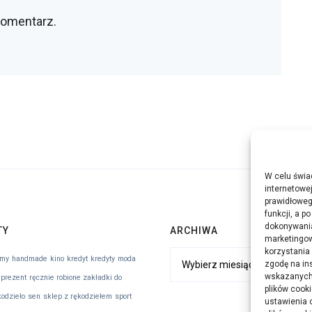
komentarz.
W celu świa
internetowe
prawidłoweg
funkcji, a p
dokonywania
TY
ARCHIWA
marketingow
korzystania
Archiwa
lmy
handmade
kino
kredyt
kredyty
moda
zgodę na in
wskazanych w
 prezent
ręcznie robione zakładki do
plików cooki
kodzieło
sen
sklep z rękodziełem
sport
ustawienia 