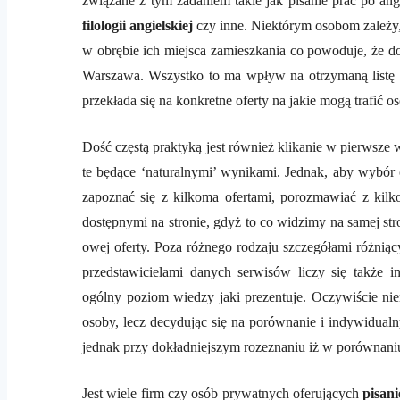
związane z tym zadaniem takie jak pisanie prac po ang
filologii angielskiej
czy inne. Niektórym osobom zależy,
w obrębie ich miejsca zamieszkania co powoduje, że do
Warszawa. Wszystko to ma wpływ na otrzymaną listę 
przekłada się na konkretne oferty na jakie mogą trafić 
Dość częstą praktyką jest również klikanie w pierwsze 
te będące ‘naturalnymi’ wynikami. Jednak, aby wybór o
zapoznać się z kilkoma ofertami, porozmawiać z kil
dostępnymi na stronie, gdyż to co widzimy na samej str
owej oferty. Poza różnego rodzaju szczegółami różni
przedstawicielami danych serwisów liczy się także i
ogólny poziom wiedzy jaki prezentuje. Oczywiście niemo
osoby, lecz decydując się na porównanie i indywidualny
jednak przy dokładniejszym rozeznaniu iż w porównani
Jest wiele firm czy osób prywatnych oferujących
pisani