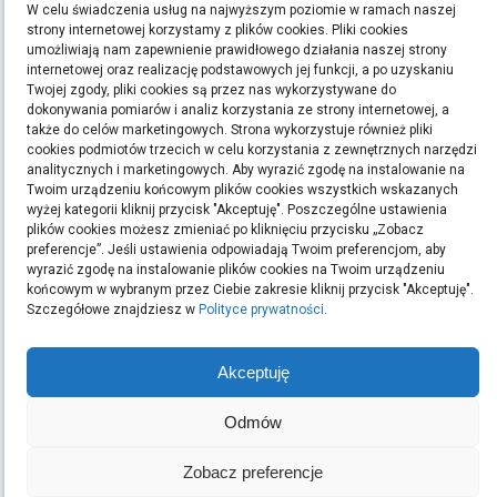
W celu świadczenia usług na najwyższym poziomie w ramach naszej
Polityka Prywatności
strony internetowej korzystamy z plików cookies. Pliki cookies
umożliwiają nam zapewnienie prawidłowego działania naszej strony
internetowej oraz realizację podstawowych jej funkcji, a po uzyskaniu
ETYKIETY
Twojej zgody, pliki cookies są przez nas wykorzystywane do
dokonywania pomiarów i analiz korzystania ze strony internetowej, a
bieganie
filmy
handmade
kino
kredyt
kredyty
moda
pomysły na prezent
ręcznie
także do celów marketingowych. Strona wykorzystuje również pliki
cookies podmiotów trzecich w celu korzystania z zewnętrznych narzędzi
robione zakładki do książek
rękodzieło
sen
sklep z rękodziełem
sport
ubrania
analitycznych i marketingowych. Aby wyrazić zgodę na instalowanie na
Twoim urządzeniu końcowym plików cookies wszystkich wskazanych
Szukaj:
wyżej kategorii kliknij przycisk "Akceptuję". Poszczególne ustawienia
plików cookies możesz zmieniać po kliknięciu przycisku „Zobacz
preferencje”. Jeśli ustawienia odpowiadają Twoim preferencjom, aby
wyrazić zgodę na instalowanie plików cookies na Twoim urządzeniu
końcowym w wybranym przez Ciebie zakresie kliknij przycisk "Akceptuję".
ARCHIWA
Szczegółowe znajdziesz w
Polityce prywatności
.
Archiwa
Akceptuję
Odmów
OSTATNIE WPISY
Podłoga w domu z dziećmi oraz intensywnym ruchem: jak
Zobacz preferencje
wybrać odporny materiał