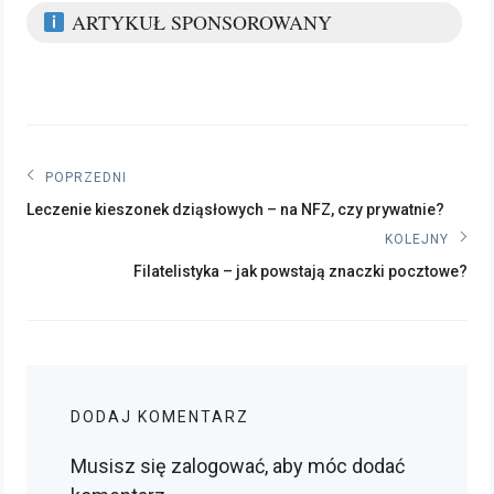
ARTYKUŁ SPONSOROWANY
Nawigacja
POPRZEDNI
Poprzedni
wpisu
Leczenie kieszonek dziąsłowych – na NFZ, czy prywatnie?
post:
KOLEJNY
Kolejny
Filatelistyka – jak powstają znaczki pocztowe?
post:
DODAJ KOMENTARZ
Musisz się
zalogować
, aby móc dodać