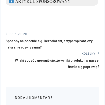
ARTYKUŁ SPONSOROWANY
Nawigacja
POPRZEDNI
Poprzedni
wpisu
Sposoby na pocenie się. Dezodorant, antyperspirant, czy
post:
naturalne rozwiązania?
KOLEJNY
Kolejny
W jaki sposób upewnić się, że wyniki produkcji w naszej
post:
firmie się poprawią?
DODAJ KOMENTARZ