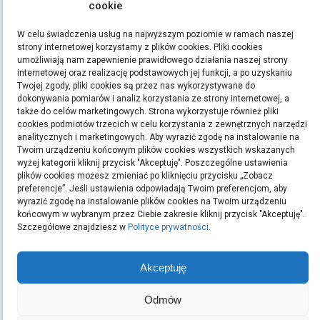
cookie
STRONY
W celu świadczenia usług na najwyższym poziomie w ramach naszej
Polityka Prywatności
strony internetowej korzystamy z plików cookies. Pliki cookies
umożliwiają nam zapewnienie prawidłowego działania naszej strony
internetowej oraz realizację podstawowych jej funkcji, a po uzyskaniu
ETYKIETY
Twojej zgody, pliki cookies są przez nas wykorzystywane do
dokonywania pomiarów i analiz korzystania ze strony internetowej, a
bieganie
filmy
handmade
kino
kredyt
kredyty
moda
pomysły na prezent
ręcznie
także do celów marketingowych. Strona wykorzystuje również pliki
cookies podmiotów trzecich w celu korzystania z zewnętrznych narzędzi
robione zakładki do książek
rękodzieło
sen
sklep z rękodziełem
sport
ubrania
analitycznych i marketingowych. Aby wyrazić zgodę na instalowanie na
Twoim urządzeniu końcowym plików cookies wszystkich wskazanych
Szukaj:
wyżej kategorii kliknij przycisk "Akceptuję". Poszczególne ustawienia
plików cookies możesz zmieniać po kliknięciu przycisku „Zobacz
preferencje”. Jeśli ustawienia odpowiadają Twoim preferencjom, aby
wyrazić zgodę na instalowanie plików cookies na Twoim urządzeniu
końcowym w wybranym przez Ciebie zakresie kliknij przycisk "Akceptuję".
ARCHIWA
Szczegółowe znajdziesz w
Polityce prywatności
.
Archiwa
Akceptuję
Odmów
OSTATNIE WPISY