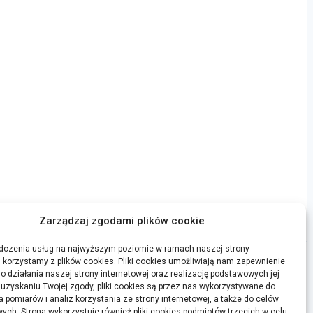
Zarządzaj zgodami plików cookie
dczenia usług na najwyższym poziomie w ramach naszej strony
j korzystamy z plików cookies. Pliki cookies umożliwiają nam zapewnienie
o działania naszej strony internetowej oraz realizację podstawowych jej
o uzyskaniu Twojej zgody, pliki cookies są przez nas wykorzystywane do
 pomiarów i analiz korzystania ze strony internetowej, a także do celów
OSTATNIE WPISY
ych. Strona wykorzystuje również pliki cookies podmiotów trzecich w celu