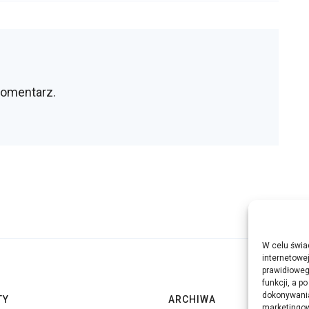
komentarz.
W celu świa
internetowe
prawidłoweg
funkcji, a p
dokonywania
TY
ARCHIWA
marketingow