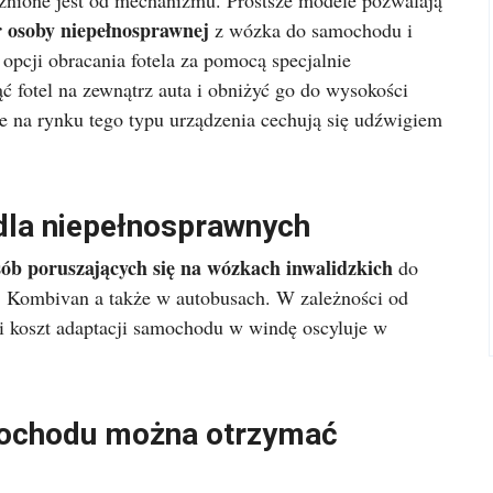
eżnione jest od mechanizmu. Prostsze modele pozwalają
r osoby niepełnosprawnej
z wózka do samochodu i
opcji obracania fotela za pomocą specjalnie
fotel na zewnątrz auta i obniżyć go do wysokości
e na rynku tego typu urządzenia cechują się udźwigiem
la niepełnosprawnych
ób poruszających się na wózkach inwalidzkich
do
 Kombivan a także w autobusach. W zależności od
i koszt adaptacji samochodu w windę oscyluje w
mochodu można otrzymać