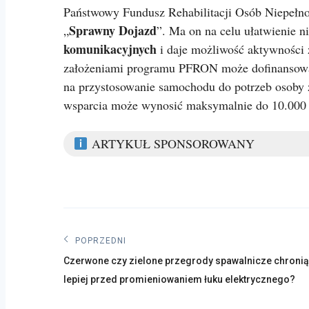
Państwowy Fundusz Rehabilitacji Osób Niepełn
Sprawny Dojazd
„
”. Ma on na celu ułatwienie 
komunikacyjnych
i daje możliwość aktywności
założeniami programu PFRON może dofinansowa
na przystosowanie samochodu do potrzeb osoby 
wsparcia może wynosić maksymalnie do 10.000 
ARTYKUŁ SPONSOROWANY
Nawigacja
POPRZEDNI
Poprzedni
wpisu
Czerwone czy zielone przegrody spawalnicze chronią
post:
lepiej przed promieniowaniem łuku elektrycznego?