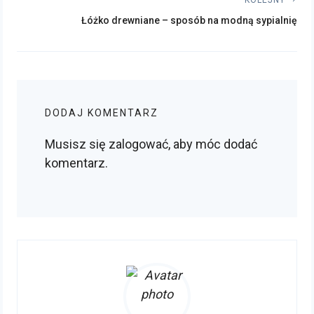
KOLEJNY
Kolejny
Łóżko drewniane – sposób na modną sypialnię
post:
DODAJ KOMENTARZ
Musisz się
zalogować
, aby móc dodać
komentarz.