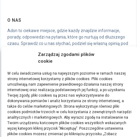
O NAS
Adsn to ciekawe miejsce, gdzie każdy znajdzie informacje,
porady, odpowiedzi na pytania, które go nurtują od dłuższego
czasu. Sprawdź co u nas słychać, podziel się własną opinią pod
artykułami, chętnie wymienimy się wrażeniami.
Zarządzaj zgodami plików
cookie
STRONY
W celu świadczenia usług na najwyższym poziomie w ramach naszej
Polityka Prywatności
strony internetowej korzystamy z plików cookies. Pliki cookies
umożliwiają nam zapewnienie prawidłowego działania naszej strony
internetowej oraz realizację podstawowych jej funkcji, a po uzyskaniu
ETYKIETY
Twojej zgody, pliki cookies są przez nas wykorzystywane do
dokonywania pomiarów i analiz korzystania ze strony internetowej, a
bieganie
filmy
handmade
kino
kredyt
kredyty
moda
pomysły na prezent
ręcznie
także do celów marketingowych. Strona wykorzystuje również pliki
cookies podmiotów trzecich w celu korzystania z zewnętrznych narzędzi
robione zakładki do książek
rękodzieło
sen
sklep z rękodziełem
sport
ubrania
analitycznych i marketingowych. Aby wyrazić zgodę na instalowanie na
Twoim urządzeniu końcowym plików cookies wszystkich wskazanych
Szukaj:
wyżej kategorii kliknij przycisk "Akceptuję". Poszczególne ustawienia
plików cookies możesz zmieniać po kliknięciu przycisku „Zobacz