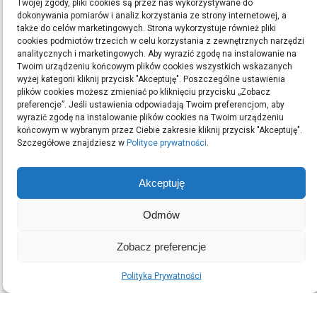
Twojej zgody, pliki cookies są przez nas wykorzystywane do
dokonywania pomiarów i analiz korzystania ze strony internetowej, a
bieganie
filmy
handmade
kino
kredyt
kredyty
moda
pomysły na prezent
ręcznie
także do celów marketingowych. Strona wykorzystuje również pliki
cookies podmiotów trzecich w celu korzystania z zewnętrznych narzędzi
robione zakładki do książek
rękodzieło
sen
sklep z rękodziełem
sport
ubrania
analitycznych i marketingowych. Aby wyrazić zgodę na instalowanie na
Twoim urządzeniu końcowym plików cookies wszystkich wskazanych
Szukaj:
wyżej kategorii kliknij przycisk "Akceptuję". Poszczególne ustawienia
plików cookies możesz zmieniać po kliknięciu przycisku „Zobacz
preferencje”. Jeśli ustawienia odpowiadają Twoim preferencjom, aby
wyrazić zgodę na instalowanie plików cookies na Twoim urządzeniu
końcowym w wybranym przez Ciebie zakresie kliknij przycisk "Akceptuję".
ARCHIWA
Szczegółowe znajdziesz w
Polityce prywatności
.
Archiwa
Akceptuję
Odmów
OSTATNIE WPISY
Podłoga w domu z dziećmi oraz intensywnym ruchem: jak
Zobacz preferencje
wybrać odporny materiał
Taxi Nowy Sącz–Tęgoborze–Jezioro Rożnowskie
Polityka Prywatności
Kasacja auta w Małopolsce: formalności i dokumenty
(brak tytułu)