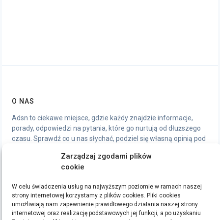
O NAS
Adsn to ciekawe miejsce, gdzie każdy znajdzie informacje,
porady, odpowiedzi na pytania, które go nurtują od dłuższego
czasu. Sprawdź co u nas słychać, podziel się własną opinią pod
artykułami, chętnie wymienimy się wrażeniami.
Zarządzaj zgodami plików
cookie
STRONY
W celu świadczenia usług na najwyższym poziomie w ramach naszej
Polityka Prywatności
strony internetowej korzystamy z plików cookies. Pliki cookies
umożliwiają nam zapewnienie prawidłowego działania naszej strony
internetowej oraz realizację podstawowych jej funkcji, a po uzyskaniu
ETYKIETY