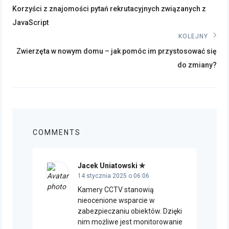
Poprzedni
wpisu
Korzyści z znajomości pytań rekrutacyjnych związanych z
post:
JavaScript
KOLEJNY
Kolejny
Zwierzęta w nowym domu – jak pomóc im przystosować się
post:
do zmiany?
COMMENTS
Jacek Uniatowski
14 stycznia 2025 o 06:06
Kamery CCTV stanowią
nieocenione wsparcie w
zabezpieczaniu obiektów. Dzięki
nim możliwe jest monitorowanie