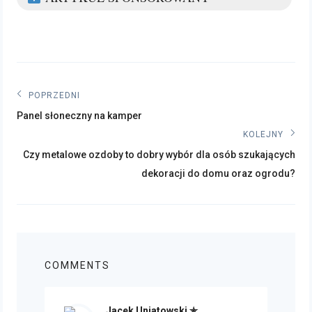
Nawigacja
POPRZEDNI
Poprzedni
wpisu
Panel słoneczny na kamper
post:
KOLEJNY
Kolejny
Czy metalowe ozdoby to dobry wybór dla osób szukających
post:
dekoracji do domu oraz ogrodu?
COMMENTS
Jacek Uniatowski