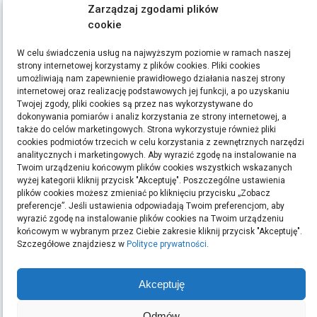
Zarządzaj zgodami plików
cookie
STRONY
W celu świadczenia usług na najwyższym poziomie w ramach naszej
Polityka Prywatności
strony internetowej korzystamy z plików cookies. Pliki cookies
umożliwiają nam zapewnienie prawidłowego działania naszej strony
internetowej oraz realizację podstawowych jej funkcji, a po uzyskaniu
ETYKIETY
Twojej zgody, pliki cookies są przez nas wykorzystywane do
dokonywania pomiarów i analiz korzystania ze strony internetowej, a
bieganie
filmy
handmade
kino
kredyt
kredyty
moda
pomysły na prezent
ręcznie
także do celów marketingowych. Strona wykorzystuje również pliki
cookies podmiotów trzecich w celu korzystania z zewnętrznych narzędzi
robione zakładki do książek
rękodzieło
sen
sklep z rękodziełem
sport
ubrania
analitycznych i marketingowych. Aby wyrazić zgodę na instalowanie na
Twoim urządzeniu końcowym plików cookies wszystkich wskazanych
Szukaj:
wyżej kategorii kliknij przycisk "Akceptuję". Poszczególne ustawienia
plików cookies możesz zmieniać po kliknięciu przycisku „Zobacz
preferencje”. Jeśli ustawienia odpowiadają Twoim preferencjom, aby
wyrazić zgodę na instalowanie plików cookies na Twoim urządzeniu
końcowym w wybranym przez Ciebie zakresie kliknij przycisk "Akceptuję".
ARCHIWA
Szczegółowe znajdziesz w
Polityce prywatności
.
Archiwa
Akceptuję
Odmów