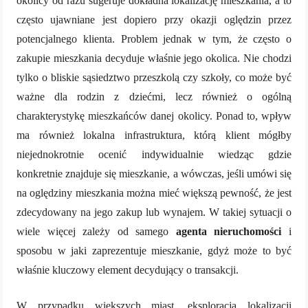
okolicy od razu sugeruje dokładna lokalizację mieszkania, a to
często ujawniane jest dopiero przy okazji oględzin przez
potencjalnego klienta. Problem jednak w tym, że często o
zakupie mieszkania decyduje właśnie jego okolica. Nie chodzi
tylko o bliskie sąsiedztwo przeszkolą czy szkoły, co może być
ważne dla rodzin z dziećmi, lecz również o ogólną
charakterystykę mieszkańców danej okolicy. Ponad to, wpływ
ma również lokalna infrastruktura, którą klient mógłby
niejednokrotnie ocenić indywidualnie wiedząc gdzie
konkretnie znajduje się mieszkanie, a wówczas, jeśli umówi się
na oględziny mieszkania można mieć większą pewność, że jest
zdecydowany na jego zakup lub wynajem. W takiej sytuacji o
wiele więcej zależy od samego
agenta nieruchomości
i
sposobu w jaki zaprezentuje mieszkanie, gdyż może to być
właśnie kluczowy element decydujący o transakcji.
W przypadku większych miast, eksploracja lokalizacji